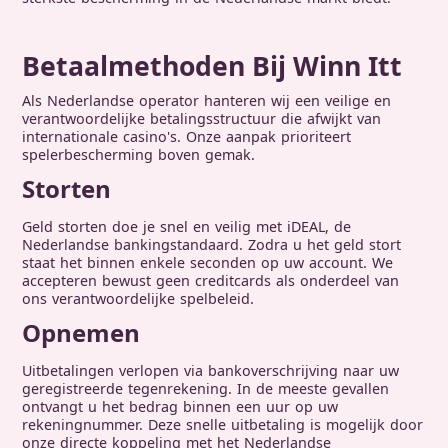
Betaalmethoden Bij Winn Itt
Als Nederlandse operator hanteren wij een veilige en
verantwoordelijke betalingsstructuur die afwijkt van
internationale casino's. Onze aanpak prioriteert
spelerbescherming boven gemak.
Storten
Geld storten doe je snel en veilig met iDEAL, de
Nederlandse bankingstandaard. Zodra u het geld stort
staat het binnen enkele seconden op uw account. We
accepteren bewust geen creditcards als onderdeel van
ons verantwoordelijke spelbeleid.
Opnemen
Uitbetalingen verlopen via bankoverschrijving naar uw
geregistreerde tegenrekening. In de meeste gevallen
ontvangt u het bedrag binnen een uur op uw
rekeningnummer. Deze snelle uitbetaling is mogelijk door
onze directe koppeling met het Nederlandse