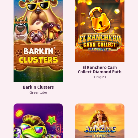
El Ranchero Cash
Collect Diamond Path
Origins
Barkin Clusters
Greentube