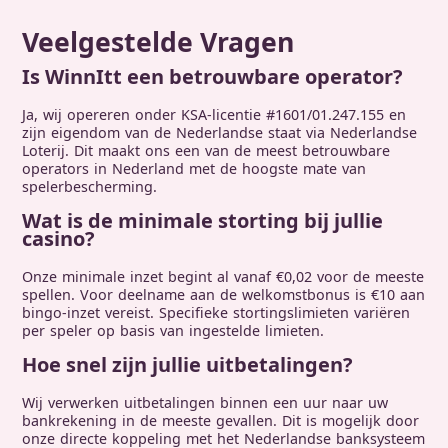
Veelgestelde Vragen
Is WinnItt een betrouwbare operator?
Ja, wij opereren onder KSA-licentie #1601/01.247.155 en
zijn eigendom van de Nederlandse staat via Nederlandse
Loterij. Dit maakt ons een van de meest betrouwbare
operators in Nederland met de hoogste mate van
spelerbescherming.
Wat is de minimale storting bij jullie
casino?
Onze minimale inzet begint al vanaf €0,02 voor de meeste
spellen. Voor deelname aan de welkomstbonus is €10 aan
bingo-inzet vereist. Specifieke stortingslimieten variëren
per speler op basis van ingestelde limieten.
Hoe snel zijn jullie uitbetalingen?
Wij verwerken uitbetalingen binnen een uur naar uw
bankrekening in de meeste gevallen. Dit is mogelijk door
onze directe koppeling met het Nederlandse banksysteem