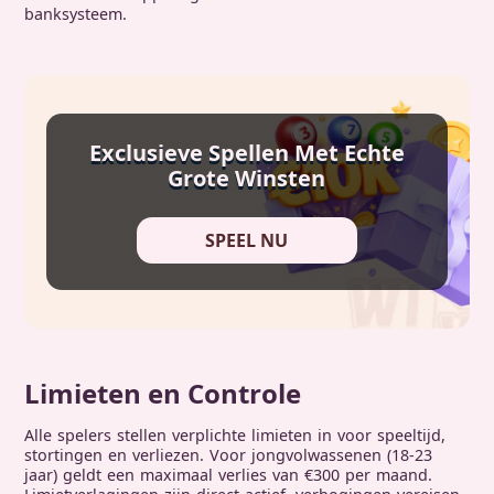
banksysteem.
Exclusieve Spellen Met Echte
Grote Winsten
SPEEL NU
Limieten en Controle
Alle spelers stellen verplichte limieten in voor speeltijd,
stortingen en verliezen. Voor jongvolwassenen (18-23
jaar) geldt een maximaal verlies van €300 per maand.