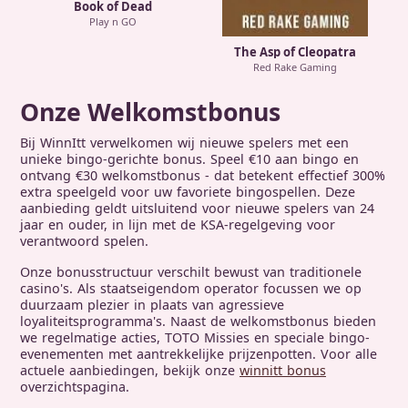
Book of Dead
Play n GO
The Asp of Cleopatra
Red Rake Gaming
Onze Welkomstbonus
Bij WinnItt verwelkomen wij nieuwe spelers met een
unieke bingo-gerichte bonus. Speel €10 aan bingo en
ontvang €30 welkomstbonus - dat betekent effectief 300%
extra speelgeld voor uw favoriete bingospellen. Deze
aanbieding geldt uitsluitend voor nieuwe spelers van 24
jaar en ouder, in lijn met de KSA-regelgeving voor
verantwoord spelen.
Onze bonusstructuur verschilt bewust van traditionele
casino's. Als staatseigendom operator focussen we op
duurzaam plezier in plaats van agressieve
loyaliteitsprogramma's. Naast de welkomstbonus bieden
we regelmatige acties, TOTO Missies en speciale bingo-
evenementen met aantrekkelijke prijzenpotten. Voor alle
actuele aanbiedingen, bekijk onze
winnitt bonus
overzichtspagina.