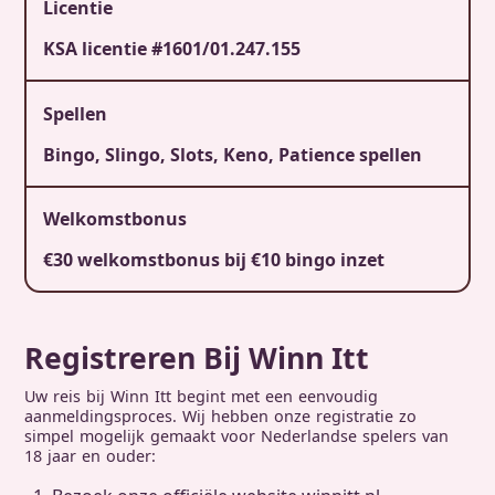
Licentie
KSA licentie #1601/01.247.155
Spellen
Bingo, Slingo, Slots, Keno, Patience spellen
Welkomstbonus
€30 welkomstbonus bij €10 bingo inzet
Registreren Bij Winn Itt
Uw reis bij Winn Itt begint met een eenvoudig
aanmeldingsproces. Wij hebben onze registratie zo
simpel mogelijk gemaakt voor Nederlandse spelers van
18 jaar en ouder: