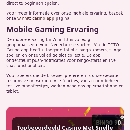
direct te beginnen spelen.
Voor meer informatie over onze mobiele ervaring, bezoek
onze
winnitt casino app
pagina.
Mobile Gaming Ervaring
De mobile ervaring bij Winn Itt is volledig
geoptimaliseerd voor Nederlandse spelers. Via de TOTO
Casino app heeft u toegang tot alle bingo-kamers, slingo-
spellen en onze volledige slot collectie. De app
ondersteunt push-notificaties voor bingo-starts en live
chat functionaliteit.
Voor spelers die de browser prefereren is onze website
responsive ontworpen. Alle functies, van accountbeheer
tot live bingofeestjes, werken naadloos op smartphone en
tablet.
Topbeoordeeld Casino Met Snelle