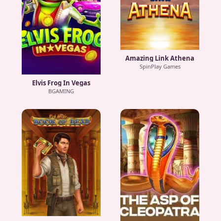
Amazing Link Athena
SpinPlay Games
Elvis Frog In Vegas
BGAMING